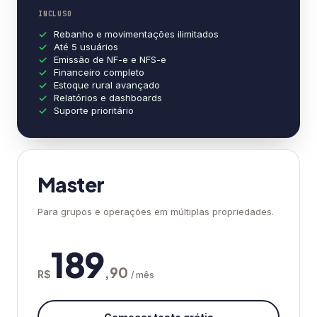
INCLUSO
Rebanho e movimentações ilimitados
Até 5 usuários
Emissão de NF-e e NFS-e
Financeiro completo
Estoque rural avançado
Relatórios e dashboards
Suporte prioritário
Master
Para grupos e operações em múltiplas propriedades.
189
,90
R$
/ mês