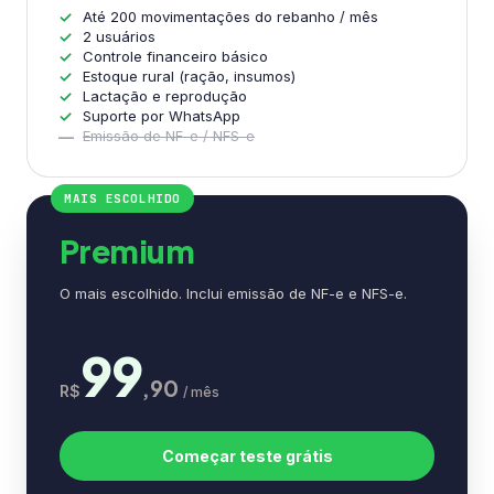
Até 200 movimentações do rebanho / mês
2 usuários
Controle financeiro básico
Estoque rural (ração, insumos)
Lactação e reprodução
Suporte por WhatsApp
Emissão de NF-e / NFS-e
MAIS ESCOLHIDO
Premium
O mais escolhido. Inclui emissão de NF-e e NFS-e.
99
,90
R$
/ mês
Começar teste grátis