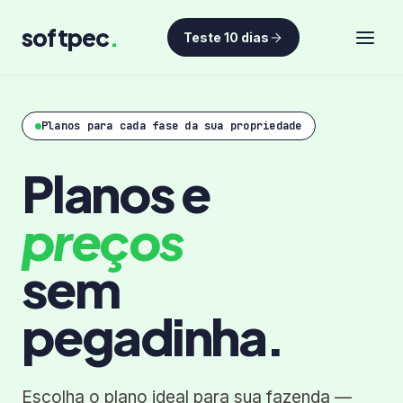
softpec
.
Teste 10 dias
Planos para cada fase da sua propriedade
Planos e
preços
sem
pegadinha.
Escolha o plano ideal para sua fazenda —