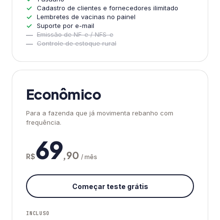
Cadastro de clientes e fornecedores ilimitado
Lembretes de vacinas no painel
Suporte por e-mail
Emissão de NF-e / NFS-e
Controle de estoque rural
Econômico
Para a fazenda que já movimenta rebanho com
frequência.
69
,90
R$
/ mês
Começar teste grátis
INCLUSO