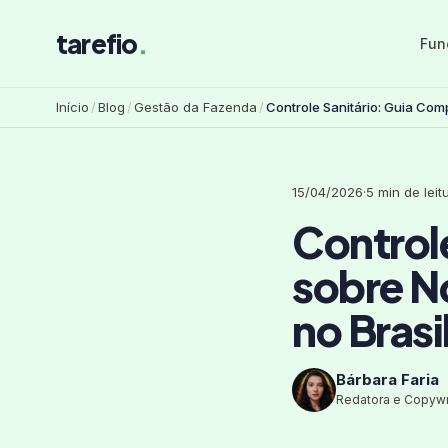
tarefio
.
Fun
Início
/
Blog
/
Gestão da Fazenda
/
Controle Sanitário: Guia Com
Normas, Desafios e Boas Prát
15/04/2026
·
5 min de leit
Control
sobre N
no Brasi
Bárbara Faria
Redatora e Copywr