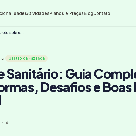
cionalidades
Atividades
Planos e Preços
Blog
Contato
pleto sobre
icas no Brasil
ura
·
Gestão da Fazenda
e Sanitário: Guia Compl
ormas, Desafios e Boas 
l
iting