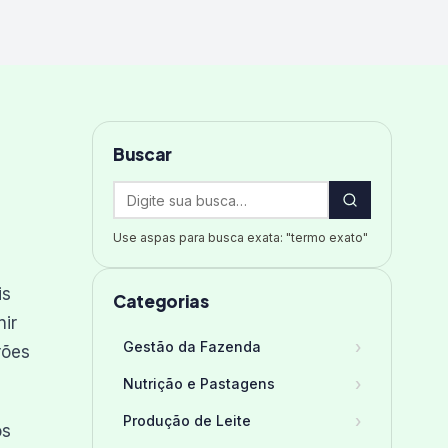
Buscar
Use aspas para busca exata: "termo exato"
is
Categorias
nir
›
Gestão da Fazenda
rões
›
Nutrição e Pastagens
›
Produção de Leite
os