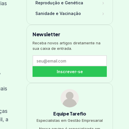
›
Reprodução e Genética
ias
›
Sanidade e Vacinação
Newsletter
Receba novos artigos diretamente na
sua caixa de entrada.
,
Inscrever-se
ais
nças
Equipe Tarefio
l, a
Especialistas em Gestão Empresarial
Nossa equipe é especializada em